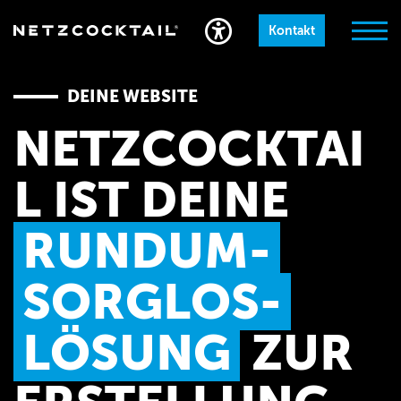
Kontakt
DEINE WEBSITE
LEISTUNGEN
NETZCOCKTAI
PARTNER UND LÖSUNGEN
L IST DEINE
WARUM NETZCOCKTAIL
UNTERNEHMEN
RUNDUM-
SORGLOS-
NETZCOCKTAIL GmbH
LÖSUNG
ZUR
Dorpatweg 10, 48159 Münster
hallo@netzcocktail.de