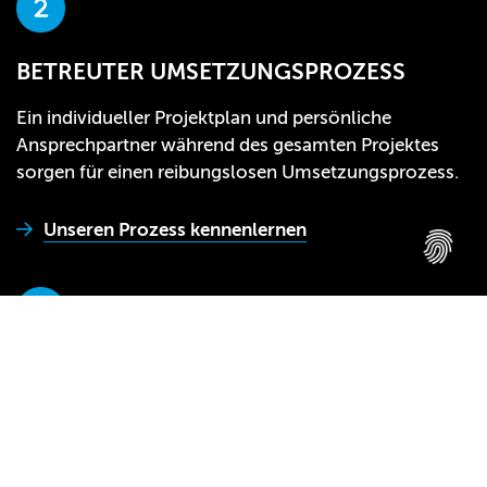
BETREUTER UMSETZUNGSPROZESS
Ein individueller Projektplan und persönliche
Ansprechpartner während des gesamten Projektes
sorgen für einen reibungslosen Umsetzungsprozess.
Unseren Prozess kennenlernen
UNSERE ZUFRIEDENEN KUNDEN
Du profitierst aus der Erfahrung von über 1.000
realisierten Websiteprojekten und unserem Branchen-
Know-how aus über 20 Jahren NETZCOCKTAIL.